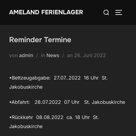
Zum
Suchen
AMELAND FERIENLAGER
Inhalt
SEITEN
nach:
springen
Reminder Termine
Veröffentlicht
von
admin
in
News
an
26. Juni 2022
am
•Bettzeugabgabe: 27.07..2022 16 Uhr St.
Jakobuskirche
•Abfahrt: 28.07.2022 07 Uhr St. Jakobuskirche
•Rückkehr 08.08.2022 ca. 18 Uhr St.
Jakobuskirche