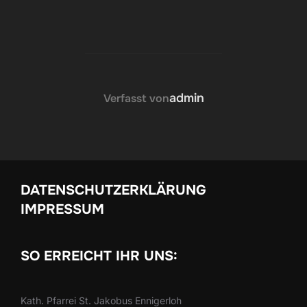
BEITRAGSAUTOR
admin
Verfasst von
DATENSCHUTZERKLÄRUNG
IMPRESSUM
SO ERREICHT IHR UNS:
Kath. Pfarrei St. Jakobus Ennigerloh