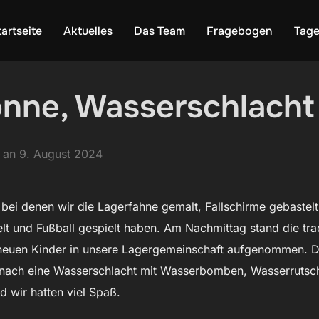
tartseite
Aktuelles
Das Team
Fragebogen
Tag
nne, Wasserschlacht
Veröffentlicht
an
9. August 2024
am
bei denen wir die Lagerfahne gemalt, Fallschirme gebastelt,
t und Fußball gespielt haben. Am Nachmittag stand die tra
neuen Kinder in unsere Lagergemeinschaft aufgenommen. D
danach eine Wasserschlacht mit Wasserbomben, Wasserrutsc
d wir hatten viel Spaß.