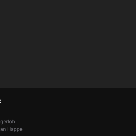
:
igerloh
ian Happe